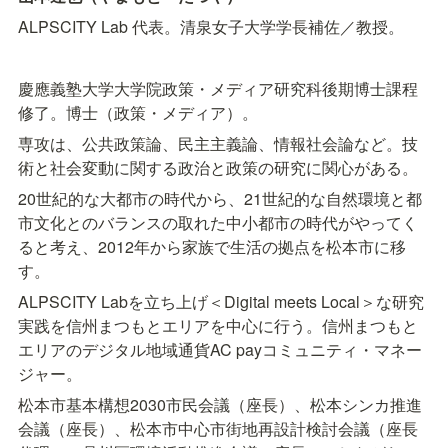
ALPSCITY Lab 代表。清泉女子大学学長補佐／教授。
慶應義塾大学大学院政策・メディア研究科後期博士課程
修了。博士（政策・メディア）。
専攻は、公共政策論、民主主義論、情報社会論など。技
術と社会変動に関する政治と政策の研究に関心がある。
20世紀的な大都市の時代から、21世紀的な自然環境と都
市文化とのバランスの取れた中小都市の時代がやってく
ると考え、2012年から家族で生活の拠点を松本市に移
す。
ALPSCITY Labを立ち上げ＜Digital meets Local＞な研究
実践を信州まつもとエリアを中心に行う。信州まつもと
エリアのデジタル地域通貨AC payコミュニティ・マネー
ジャー。
松本市基本構想2030市民会議（座長）、松本シンカ推進
会議（座長）、松本市中心市街地再設計検討会議（座長