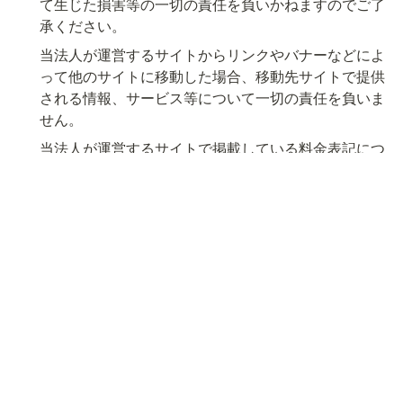
て生じた損害等の一切の責任を負いかねますのでご了
承ください。
当法人が運営するサイトからリンクやバナーなどによ
って他のサイトに移動した場合、移動先サイトで提供
される情報、サービス等について一切の責任を負いま
せん。
当法人が運営するサイトで掲載している料金表記につ
いて、予告なく変更されることがあります。
10．著作権・肖像権
当法人が運営するサイトで掲載しているすべてのコン
テンツ（文章、画像、動画、音声、ファイル等）の著
作権・肖像権等は当法人または各権利所有者が保有
し、許可なく無断利用（転載、複製、譲渡、二次利用
等）することを禁止します。また、コンテンツの内容
を変形・変更・加筆修正することも一切認めておりま
せん。