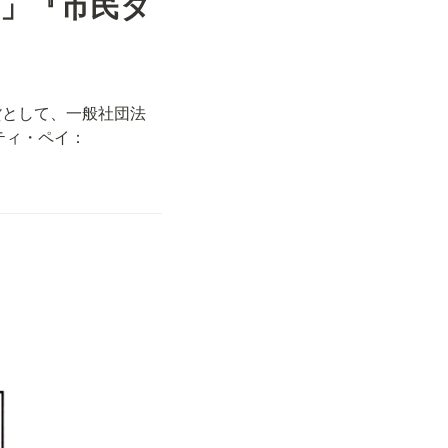
」『市民タ
貨として、一般社団法
ティ・ペイ：