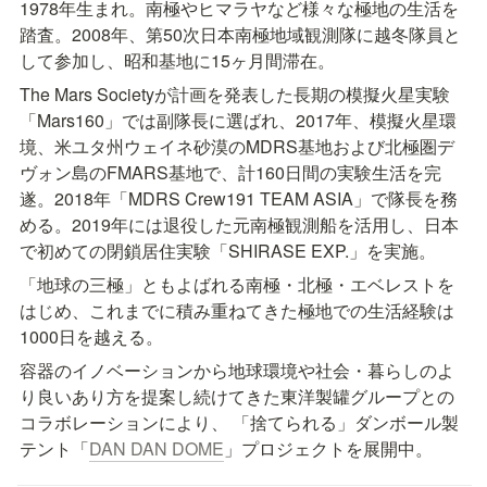
1978年生まれ。南極やヒマラヤなど様々な極地の生活を
踏査。2008年、第50次日本南極地域観測隊に越冬隊員と
して参加し、昭和基地に15ヶ月間滞在。
The Mars Societyが計画を発表した長期の模擬火星実験
「Mars160」では副隊長に選ばれ、2017年、模擬火星環
境、米ユタ州ウェイネ砂漠のMDRS基地および北極圏デ
ヴォン島のFMARS基地で、計160日間の実験生活を完
遂。2018年「MDRS Crew191 TEAM ASIA」で隊長を務
める。2019年には退役した元南極観測船を活用し、日本
で初めての閉鎖居住実験「SHIRASE EXP.」を実施。
「地球の三極」ともよばれる南極・北極・エベレストを
はじめ、これまでに積み重ねてきた極地での生活経験は
1000日を越える。
容器のイノベーションから地球環境や社会・暮らしのよ
り良いあり方を提案し続けてきた東洋製罐グループとの
コラボレーションにより、 「捨てられる」ダンボール製
テント「
DAN DAN DOME
」プロジェクトを展開中。