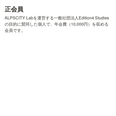
正会員
ALPSCITY Labを運営する一般社団法人Edition4 Studies
の目的に賛同した個人で、年会費（10,000円）を収める
会員です。
総会での議決権を有します。
その他の会員特典については、ALPSCITY Lab会員と変
わりません。
正会員への入会ご希望の方は、会員申し込みフォームか
ら必要事項を送信してください。事務局にて内容をチェ
ックした後、会費の納入方法についてご案内します。
>>> 
正会員申し込みフォーム